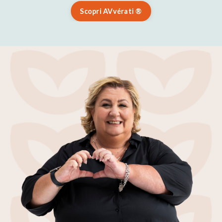
Scopri AVvérati ®