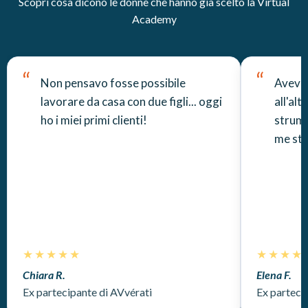
Scopri cosa dicono le donne che hanno già scelto la Virtual
Academy
“
“
Non pensavo fosse possibile
Avevo 
lavorare da casa con due figli... oggi
all'alt
ho i miei primi clienti!
strume
me ste
★★★★★
★★★★
Chiara R.
Elena F.
Ex partecipante di AVvérati
Ex parteci