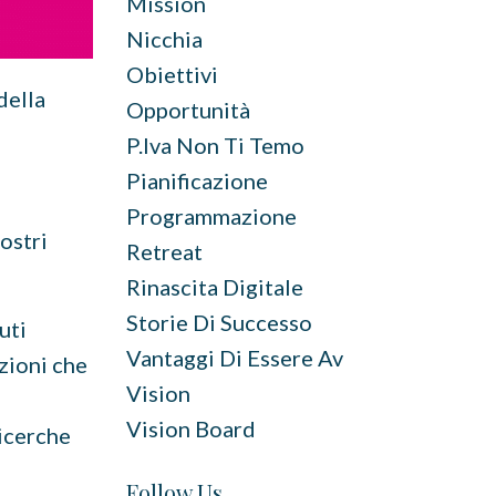
Mission
Nicchia
Obiettivi
della
Opportunità
P.iva Non Ti Temo
Pianificazione
Programmazione
ostri
Retreat
Rinascita Digitale
Storie Di Successo
uti
Vantaggi Di Essere Av
zioni che
Vision
Vision Board
ricerche
Follow Us