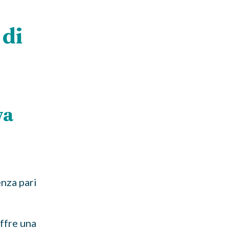
 di
va
nza pari
offre una