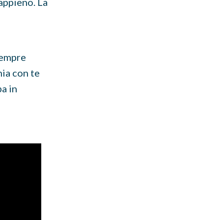
 appieno. La
 sempre
nia con te
pa in