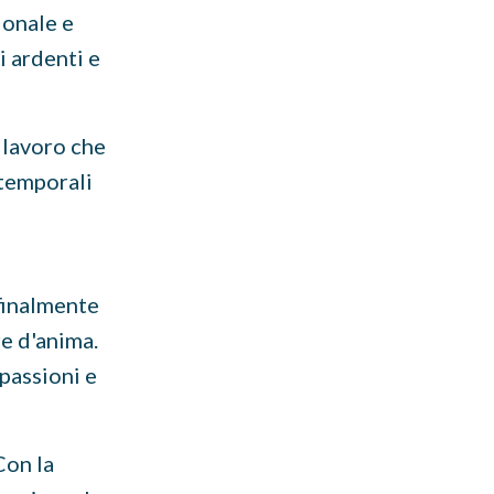
ionale e
i ardenti e
 lavoro che
 temporali
 finalmente
re d'anima.
 passioni e
Con la