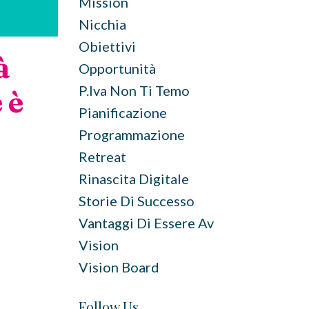
Mission
Nicchia
Obiettivi
à
Opportunità
P.iva Non Ti Temo
 è
Pianificazione
a
Programmazione
Retreat
Rinascita Digitale
Storie Di Successo
Vantaggi Di Essere Av
Vision
Vision Board
Follow Us