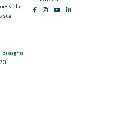
iness plan
 stai
ai bisogno
 20