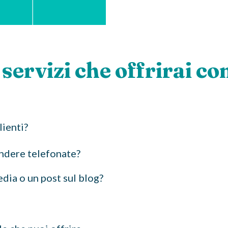
 servizi che offrirai c
lienti?
endere telefonate?
edia o un post sul blog?